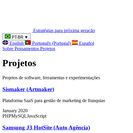
Estratégias para próxima geração
PT-BR
▼
English
Português (Portugal)
Español
Sobre
Pensamentos
Projetos
Projetos
Projetos de software, ferramentas e experimentações
Sismaker (Artmaker)
Plataforma SaaS para gestão de marketing de franquias
January 2020
PHP
MySQL
JavaScript
Samsung J3 HotSite (Auto Agência)