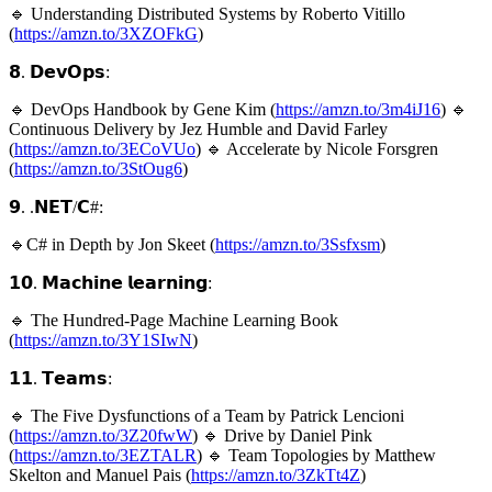
🔹 Understanding Distributed Systems by Roberto Vitillo
(
https://amzn.to/3XZOFkG
)
𝟴. 𝗗𝗲𝘃𝗢𝗽𝘀:
🔹 DevOps Handbook by Gene Kim (
https://amzn.to/3m4iJ16
) 🔹
Continuous Delivery by Jez Humble and David Farley
(
https://amzn.to/3ECoVUo
) 🔹 Accelerate by Nicole Forsgren
(
https://amzn.to/3StOug6
)
𝟵. .𝗡𝗘𝗧/𝗖#:
🔹C# in Depth by Jon Skeet (
https://amzn.to/3Ssfxsm
)
𝟭𝟬. 𝗠𝗮𝗰𝗵𝗶𝗻𝗲 𝗹𝗲𝗮𝗿𝗻𝗶𝗻𝗴:
🔹 The Hundred-Page Machine Learning Book
(
https://amzn.to/3Y1SIwN
)
𝟭𝟭. 𝗧𝗲𝗮𝗺𝘀:
🔹 The Five Dysfunctions of a Team by Patrick Lencioni
(
https://amzn.to/3Z20fwW
) 🔹 Drive by Daniel Pink
(
https://amzn.to/3EZTALR
) 🔹 Team Topologies by Matthew
Skelton and Manuel Pais (
https://amzn.to/3ZkTt4Z
)