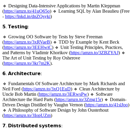
🔹 Designing Data-Intensive Applications by Martin Kleppman
(
https://amzn.to/41uO65o
) 🔹 Learning SQL by Alan Beaulieu (Free
-
https://lnkd.in/dnZQsyki
)
𝟱. 𝗧𝗲𝘀𝘁𝗶𝗻𝗴:
🔹 Growing OO Software by Tests by Steve Freeman
(
https://amzn.to/3xRVaeB
) 🔹 TDD by Example by Kent Beck
(
https://amzn.to/3EEHwiC
) 🔹 Unit Testing Principles, Practices,
and Patterns by Vladimir Khorikov (
https://amzn.to/3ZBZYAJ
) 🔹
The Art of Unit Testing by Roy Osherove
(
https://amzn.to/3kr7m2K
).
𝟲. 𝗔𝗿𝗰𝗵𝗶𝘁𝗲𝗰𝘁𝘂𝗿𝗲:
🔹 Fundamentals Of Software Architecture by Mark Richards and
Neil Ford (
https://amzn.to/3xQ1EuD
) 🔹 Clean Architecture by
Uncle Bob Martin (
https://amzn.to/3ERwsPw
) 🔹 Software
Architecture the Hard Parts (
https://amzn.to/3Zmg15r
) 🔹 Domain-
Driven Design Distilled by Vaughn Vernon (
https://amzn.to/41slJoo
)
🔹 A Philosophy of Software Design by John Ousterhout
(
https://amzn.to/3IopUZm
)
𝟳. 𝗗𝗶𝘀𝘁𝗿𝗶𝗯𝘂𝘁𝗲𝗱 𝘀𝘆𝘀𝘁𝗲𝗺𝘀: