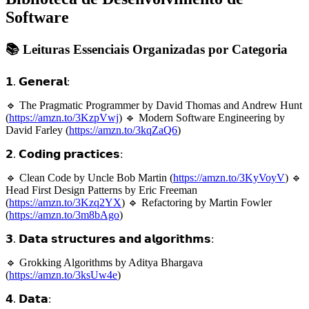
Software
📚 Leituras Essenciais Organizadas por Categoria
𝟭. 𝗚𝗲𝗻𝗲𝗿𝗮𝗹:
🔹 The Pragmatic Programmer by David Thomas and Andrew Hunt
(
https://amzn.to/3KzpVwj
) 🔹 Modern Software Engineering by
David Farley (
https://amzn.to/3kqZaQ6
)
𝟮. 𝗖𝗼𝗱𝗶𝗻𝗴 𝗽𝗿𝗮𝗰𝘁𝗶𝗰𝗲𝘀:
🔹 Clean Code by Uncle Bob Martin (
https://amzn.to/3KyVoyV
) 🔹
Head First Design Patterns by Eric Freeman
(
https://amzn.to/3Kzq2YX
) 🔹 Refactoring by Martin Fowler
(
https://amzn.to/3m8bAgo
)
𝟯. 𝗗𝗮𝘁𝗮 𝘀𝘁𝗿𝘂𝗰𝘁𝘂𝗿𝗲𝘀 𝗮𝗻𝗱 𝗮𝗹𝗴𝗼𝗿𝗶𝘁𝗵𝗺𝘀:
🔹 Grokking Algorithms by Aditya Bhargava
(
https://amzn.to/3ksUw4e
)
𝟰. 𝗗𝗮𝘁𝗮: